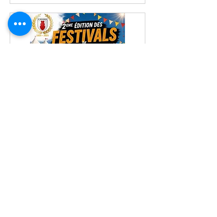
2ème Festi'food
Réguisheim
ven. 22 mai
Plus d'infos