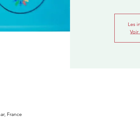
Les i
Voir
ar, France