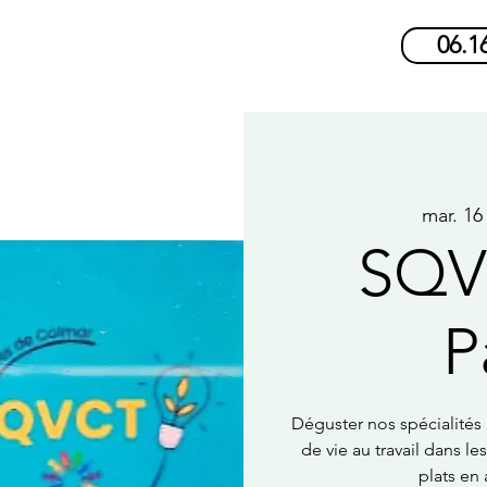
06.1
mar. 16 
SQVT
P
Déguster nos spécialités
de vie au travail dans le
plats en 