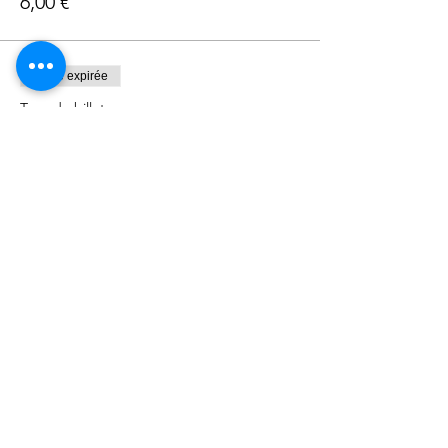
6,00 €
Vente expirée
Type de billet
Haricots coco curry
Plus d'info
Prix
10,00 €
Partager cet événement