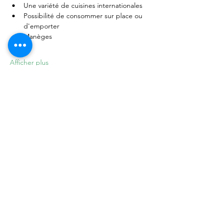
Une variété de cuisines internationales
Possibilité de consommer sur place ou 
d'emporter
Manèges
Afficher plus
Partager cet événement
Do Not Sell My Personal Information
Pour votre santé, mangez au moins cinq fruits et
légumes par jour.
www.mangerbouger.fr