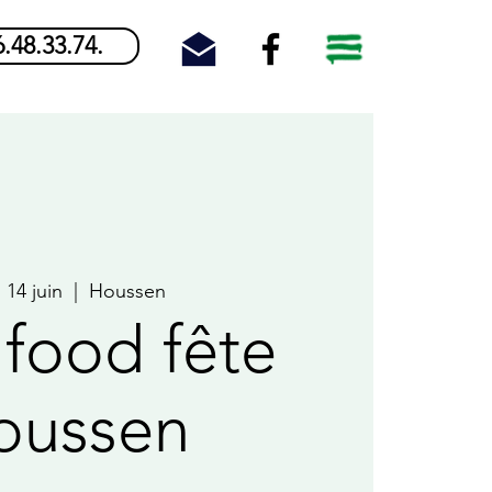
6.48.33.74.
 14 juin
  |  
Houssen
'food fête
oussen