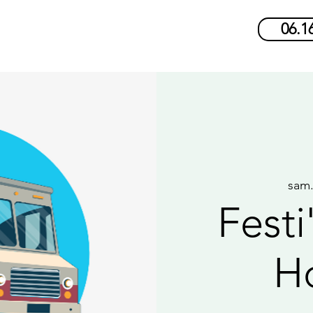
06.1
sam.
Festi
H