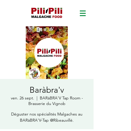
Baràbra'v
ven. 26 sept.
  |  
BARàBRA'V Tap Room -
Brasserie du Vignob
Déguster nos spécialités Malgaches au
BARàBRA'V-Tap @Ribeauvillé.