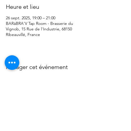
Heure et lieu
26 sept. 2025, 19:00 – 21:00
BARàBRA'V Tap Room - Brasserie du
Vignob, 15 Rue de l'Industrie, 68150
Ribeauvillé, France
Partager cet événement
Do Not Sell My Personal Information
Pour votre santé, mangez au moins cinq fruits et
légumes par jour.
www.mangerbouger.fr